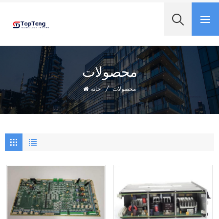
+8618060982349
محصولات
محصولات
/
خانه