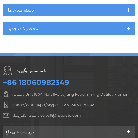
دسته بندی ها
محصولات جدید
با ما تماس بگیرید
+86 18060982349
نشانی : Unit 1904, No.96-2 Lujiang Road, Siming District, Xiamen
Phone/WhatsApp/Skype :
+86 18060982349
sales6@nseauto.com
پست الکترونیک :
برچسب های داغ