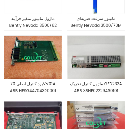
مانیتور سرعت ضربه‌ای
ماژول مانیتور متغیر فرآیند
Bently Nevada 3500/62
Bently Nevada 3500/70M
مدل 176449-09
163179-03
ماژول کنترل تحریک GFD233A
برد کنترل اصلی 70VV01A
ABB HESG447043R0001
ABB 3BHE022294R0101