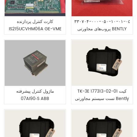
۳۳۰۷۰۴-۰۰۰-۰۵۰-۱۰-۰۱-۰۵
کارت کنترل پردازنده
پروب‌های مجاورتی BENTLY
IS215UCVHM06A GE-VME
NEVADA ۳۳۰۰ XL ۱۱
میلی‌متری
TK-3E 177313-02-01 کیت
ماژول کنترل پیشرفته
تست سیستم مجاورتی Bently
07AI90‑S ABB
GJR5251200R0202
Nevada