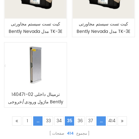
کیت تست سیستم مجاورتی
کیت تست سیستم مجاورتی
Bently Nevada مدل TK-3E
Bently Nevada مدل TK-3E
177313-02-02
177313-01-01
140471-02 ترمینال داخلی
ماژول ورودی/خروجی Bently
Nevada 3500/64M
3500/64
1
...
33
34
35
36
37
...
414
مجموع
414
صفحات