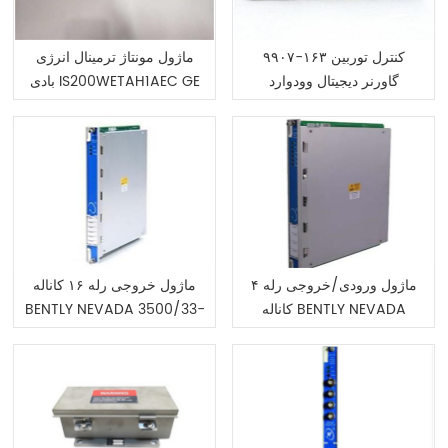
۹۹۰۷-۱۶۳ کنترل توربین
ماژول مونتاژ ترمینال انرژی
گاورنر دیجیتال وودوارد
بادی IS200WETAH1AEC GE
ماژول ورودی/خروجی رله ۴
ماژول خروجی رله ۱۶ کاناله
کاناله BENTLY NEVADA
BENTLY NEVADA 3500/33-
3500/32-01-00، کد
01-00، کد محصول: 149992-
محصول: ۱۲۵۷۲۰-۰۱
01