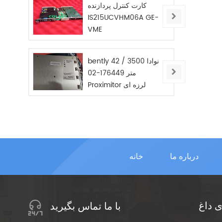
کارت کنترل پردازنده
IS215UCVHM06A GE-
VME
bently نوادا 3500 / 42
متر 176449-02
Proximitor لرزه ای
مانیتور / جدید / در
STOC
درباره ما
خانه
 داغ
با ما تماس بگیرید