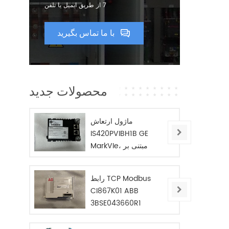
7 از طریق ایمیل یا تلفن
با ما تماس بگیرید
محصولات جدید
ماژول ارتعاش
IS420PVIBH1B GE
MarkVIe، مبتنی بر
BPPC
رابط TCP Modbus
CI867K01 ABB
3BSE043660R1