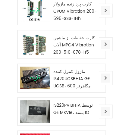
کارت پردازنده ماژولار
CPUM Vibration 200-
595-SSS-1Hh
کارت حفاظت از ماشین
آلات MPC4 Vibration
200-510-078-115
ماژول کنترل کننده
IS420UCSBH1A GE
UCSB، 600 مگاهرتز
IS220PVIBH1A توسط
GE MKVIe، بسته IO