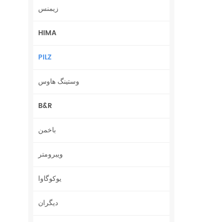
زیمنس
HIMA
PILZ
وستینگ هاوس
B&R
باخمن
ویبرومتر
یوکوگاوا
دیگران