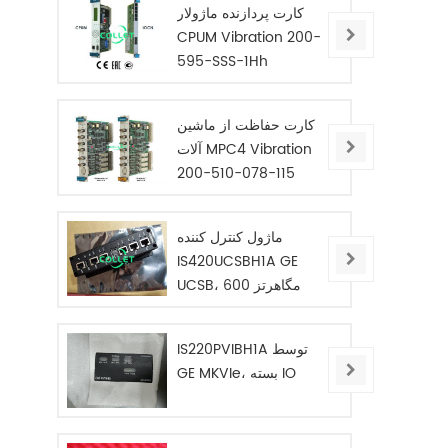
کارت پردازنده ماژولار
CPUM Vibration 200-
595-SSS-1Hh
کارت حفاظت از ماشین
آلات MPC4 Vibration
200-510-078-115
ماژول کنترل کننده
IS420UCSBH1A GE
UCSB، 600 مگاهرتز
IS220PVIBH1A توسط
GE MKVIe، بسته IO