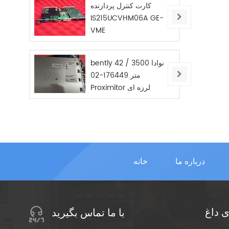
کارت کنترل پردازنده
IS215UCVHM06A GE-
VME
bently نوادا 3500 / 42
متر 176449-02
Proximitor لرزه ای
مانیتور / جدید / در
STOC
درباره ما
خانه
 داغ
با ما تماس بگیرید