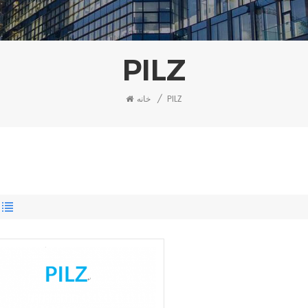
PILZ
PILZ
/
خانه