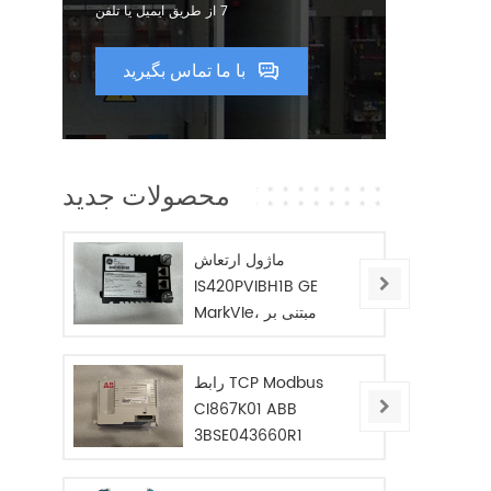
7 از طریق ایمیل یا تلفن
با ما تماس بگیرید
محصولات جدید
ماژول ارتعاش
IS420PVIBH1B GE
MarkVIe، مبتنی بر
BPPC
رابط TCP Modbus
CI867K01 ABB
3BSE043660R1