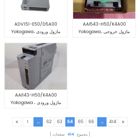
ADV151-E50/D5A00
AAI543-H50/K4A00
Yokogawa، ماژول خروجی
Yokogawa، ماژول ورودی
آنالوگ (خروجی فعلی)
دیجیتال
AAI143-H50/K4A00
Yokogawa ، ماژول ورودی
فعلی
1
...
62
63
64
65
66
...
414
مجموع
414
صفحات