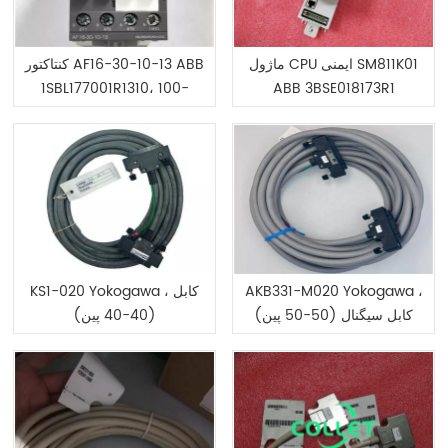
ماژول CPU ایمنی SM811K01
کنتاکتور AF16-30-10-13 ABB
1SBL177001R1310، 100-
ABB 3BSE018173R1
250V50/60HZ-DC
AKB331-M020 Yokogawa ،
KS1-020 Yokogawa ، کابل
کابل سیگنال (50-50 پین)
(40-40 پین)