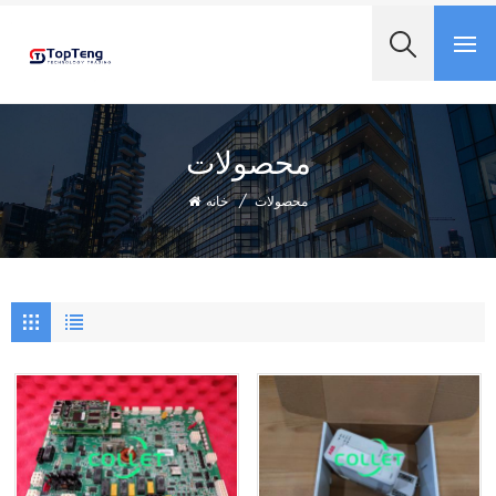
+8618060982349
محصولات
محصولات
/
خانه