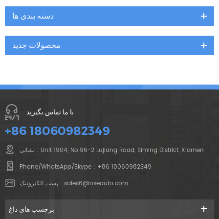
دسته بندی ها
محصولات جدید
با ما تماس بگیرید
+86 18060982349
نشانی : Unit 1904, No.96-2 Lujiang Road, Siming District, Xiamen
Phone/WhatsApp/Skype :
+86 18060982349
sales6@nseauto.com
پست الکترونیک :
برچسب های داغ