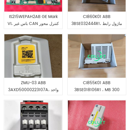
IS215WEPAH2AB GE Mark
CI860K01 ABB
3BSE032444R1، ماژول رابط
VI، باس غیر CAN کنترل محور
HSE
پیچ باد
ZMU-03 ABB
CI855K01 ABB
3BSE018106R1 ، MB 300
3AXD50000223107A، واحد
ماژول رابط
حافظه (خالی) برای واحد
کنترل ACS880