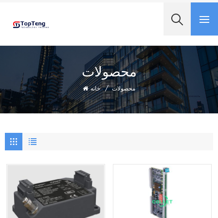
+8618060982349
محصولات
محصولات
/
خانه