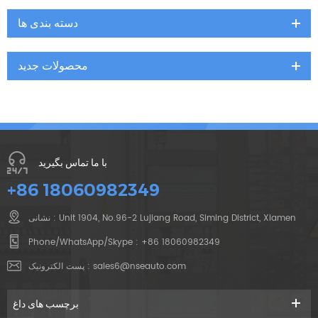
دسته بندی ها
محصولات جدید
با ما تماس بگیرید
+86 18060982349
نشانی : Unit 1904, No.96-2 Lujiang Road, Siming District, Xiamen
Phone/WhatsApp/Skype :
+86 18060982349
sales6@nseauto.com
پست الکترونیک :
برچسب های داغ