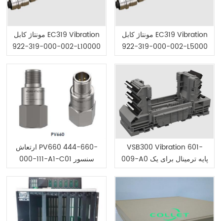
مونتاژ کابل EC319 Vibration
مونتاژ کابل EC319 Vibration
922-319-000-002-L10000
922-319-000-002-L5000
VSB300 Vibration 601-
ارتعاش PV660 444-660-
009-A0 پایه ترمینال برای یک
000-111-A1-C01 سنسور
ماژول VSV30X
سرعت پیزو الکتریک