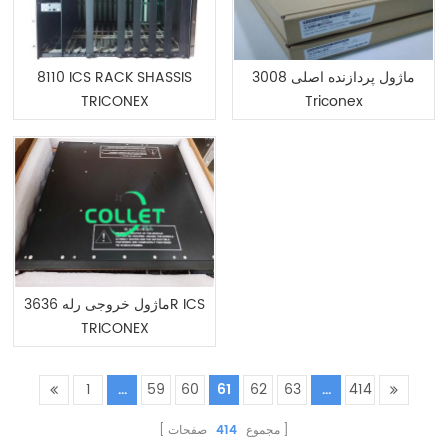
3008 ماژول پردازنده اصلی
8110 ICS RACK SHASSIS
TRICONEX
Triconex
ماژول خروجی رله 3636R ICS
TRICONEX
1
...
59
60
61
62
63
...
414
مجموع
414
صفحات