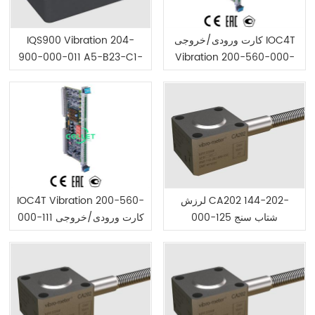
کارت ورودی/خروجی IOC4T
IQS900 Vibration 204-
900-000-011 A5-B23-C1-
Vibration 200-560-000-
114
H05-I0 تهویه سیگنال
لرزش CA202 144-202-
IOC4T Vibration 200-560-
000-125 شتاب سنج
000-111 کارت ورودی/خروجی
پیزوالکتریک