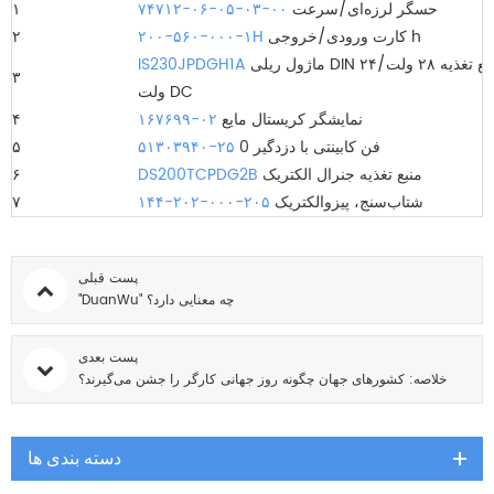
حسگر لرزه‌ای/سرعت
۷۴۷۱۲-۰۶-۰۵-۰۳-۰۰
۱
کارت ورودی/خروجی h
۲۰۰-۵۶۰-۰۰۰-۱H
۲
ماژول ریلی DIN با منبع تغذیه ۲۸ ولت/۲۴
IS230JPDGH1A
۳
ولت DC
نمایشگر کریستال مایع
۱۶۷۶۹۹-۰۲
۴
0 فن کابینتی با دزدگیر
۵۱۳۰۳۹۴۰-۲۵
۵
منبع تغذیه جنرال الکتریک
DS200TCPDG2B
۶
شتاب‌سنج، پیزوالکتریک
۱۴۴-۲۰۲-۰۰۰-۲۰۵
۷
پست قبلی
"DuanWu" چه معنایی دارد؟
پست بعدی
خلاصه: کشورهای جهان چگونه روز جهانی کارگر را جشن می‌گیرند؟
دسته بندی ها