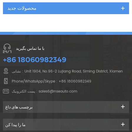
محصولات جدید
با ما تماس بگیرید
+86 18060982349
نشانی : Unit 1904, No.96-2 Lujiang Road, Siming District, Xiamen
Phone/WhatsApp/Skype :
+86 18060982349
sales6@nseauto.com
پست الکترونیک :
برچسب های داغ
ما را پیدا کن