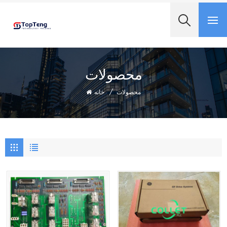
+8618060982349
محصولات
خانه
/
محصولات