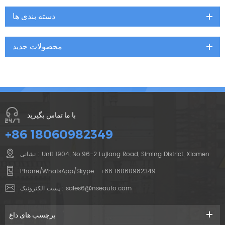
دسته بندی ها
محصولات جدید
با ما تماس بگیرید
+86 18060982349
نشانی : Unit 1904, No.96-2 Lujiang Road, Siming District, Xiamen
Phone/WhatsApp/Skype :
+86 18060982349
پست الکترونیک :
sales6@nseauto.com
برچسب های داغ