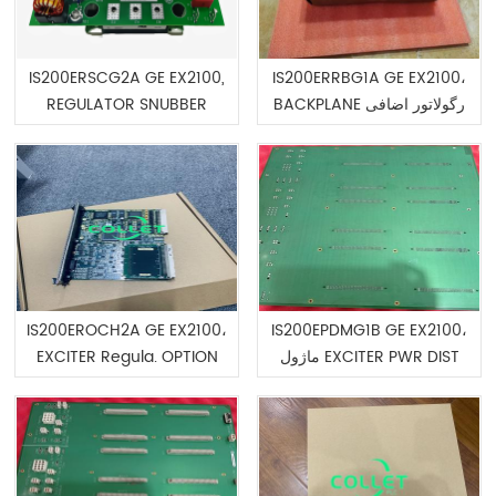
IS200ERSCG2A GE EX2100,
IS200ERRBG1A GE EX2100،
REGULATOR SNUBBER
BACKPLANE رگولاتور اضافی
CARD, M2
IS200EROCH2A GE EX2100،
IS200EPDMG1B GE EX2100،
EXCITER Regula. OPTION
ماژول EXCITER PWR DIST
CARD