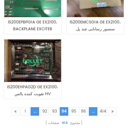
IS200EPBPG1A GE EX2100،
IS200EMCSG1A GE EX2100،
BACKPLANE EXCITER
سنسور رسانایی چند پل
POWER
اکسایتر
IS200EHPAG2D GE EX2100،
تقویت کننده پالس HV
EXCITER
1
...
92
93
94
95
96
...
414
صفحات
414
مجموع