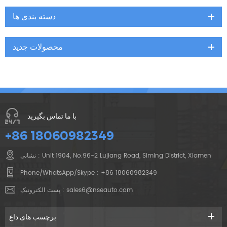
دسته بندی ها
محصولات جدید
با ما تماس بگیرید
+86 18060982349
نشانی : Unit 1904, No.96-2 Lujiang Road, Siming District, Xiamen
Phone/WhatsApp/Skype :
+86 18060982349
sales6@nseauto.com
پست الکترونیک :
برچسب های داغ