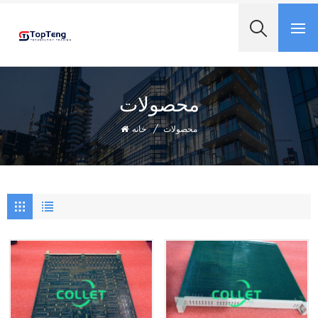
+8618060982349
محصولات
محصولات
/
خانه