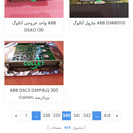
ماژول آنالوگ ABB DSRB0110
واحد خروجی آنالوگ ABB
DSAO 130
ABB DSCS DSPP4LQ 300
Comm. پردازنده
1
...
338
339
340
341
342
...
414
مجموع
414
صفحات