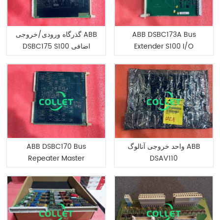
ABB DSBC173A Bus
گذرگاه ورودی/خروجی ABB
Extender S100 I/O
DSBC175 S100 اضافی
واحد خروجی آنالوگ ABB
ABB DSBC170 Bus
Repeater Master
DSAV110