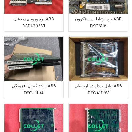
برد ارتباطات سنکرون ABB
برد ورودی دیجیتال ABB
DSDI120AV1
DSCS116
تبادل پردازنده ارتباطی ABB
واحد کنترل افزونگی ABB
DSCL 110A
DSCA190V