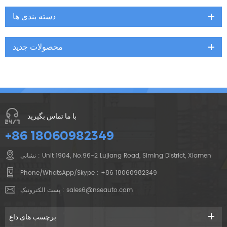
دسته بندی ها
محصولات جدید
با ما تماس بگیرید
+86 18060982349
نشانی : Unit 1904, No.96-2 Lujiang Road, Siming District, Xiamen
Phone/WhatsApp/Skype :
+86 18060982349
پست الکترونیک :
sales6@nseauto.com
برچسب های داغ