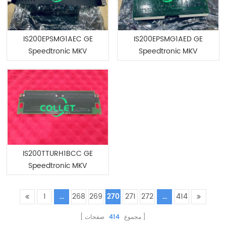
IS200EPSMG1AEC GE
IS200EPSMG1AED GE
Speedtronic MKV
Speedtronic MKV
IS200TTURH1BCC GE
Speedtronic MKV
1
...
268
269
270
271
272
...
414
صفحات
414
مجموع