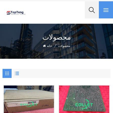
+8618060982349
محصولات
خانه
/
محصولات