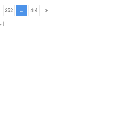
252
...
414
م