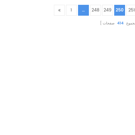
1
...
248
249
250
251
جموع
414
صفحات