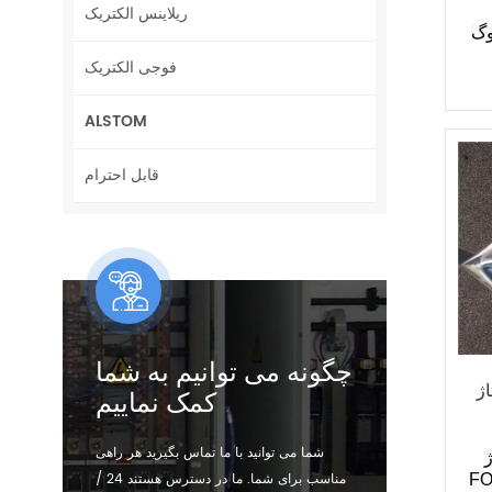
ریلاینس الکتریک
FBM
فوجی الکتریک
ALSTOM
قابل احترام
چگونه می توانیم به شما
FBM24
کمک نماییم
شما می توانید با ما تماس بگیرید هر راهی
FB
مناسب برای شما. ما در دسترس هستند 24 /
F