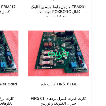
ماژول رابط ورودی آنالوگ FBM201
م
کانال
Invensys FOXBORO
کانال
O
Isolated 8 ورودی
d 8
کارت پاور FIR5-61 GE
wer Card
کارت قدرت کنترل بردهای
FIR5-61
جنرال الکتریک و توربین
تابلوهای