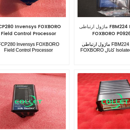
ماژول ارتباطی FBM224 Invensys
CP280 Invensys FOXBORO
Field Control Processor
FOXBORO P092
ماژول ارتباطی FBM224 Invensys
FCP280 Invensys FOXBORO
Field Control Processor
FOXBORO