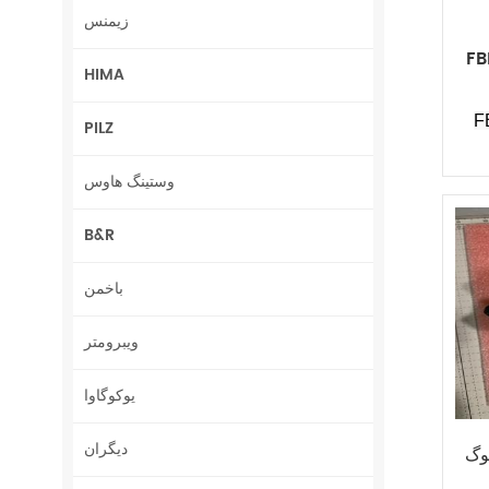
زیمنس
FB
HIMA
F
PILZ
وستینگ هاوس
B&R
باخمن
ویبرومتر
یوکوگاوا
دیگران
FBM