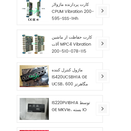
کارت پردازنده ماژولار
CPUM Vibration 200-
595-SSS-1Hh
کارت حفاظت از ماشین
آلات MPC4 Vibration
200-510-078-115
ماژول کنترل کننده
IS420UCSBH1A GE
UCSB، 600 مگاهرتز
IS220PVIBH1A توسط
GE MKVIe، بسته IO