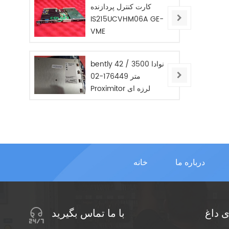
کارت کنترل پردازنده
IS215UCVHM06A GE-
VME
bently نوادا 3500 / 42
متر 176449-02
Proximitor لرزه ای
مانیتور / جدید / در
STOC
درباره ما
خانه
 داغ
با ما تماس بگیرید