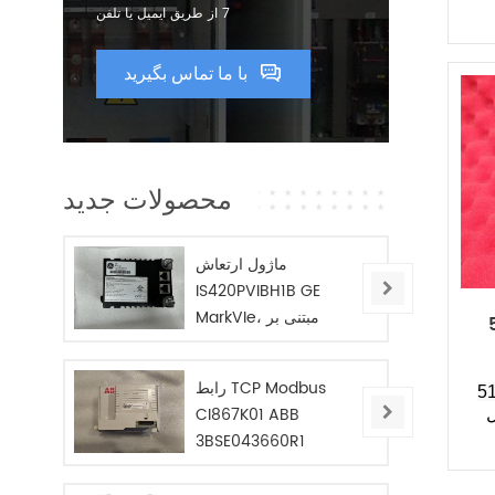
7 از طریق ایمیل یا تلفن
با ما تماس بگیرید
محصولات جدید
ماژول ارتعاش
IS420PVIBH1B GE
MarkVIe، مبتنی بر
ی
BPPC
رابط TCP Modbus
5
CI867K01 ABB
ل
3BSE043660R1