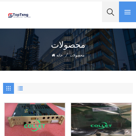
+8618060982349
محصولات
محصولات
/
خانه