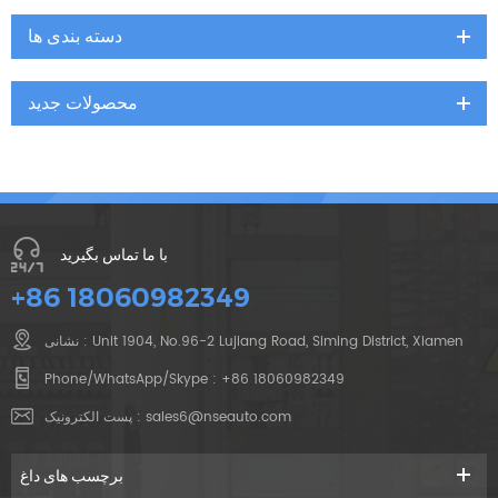
دسته بندی ها
محصولات جدید
با ما تماس بگیرید
+86 18060982349
نشانی : Unit 1904, No.96-2 Lujiang Road, Siming District, Xiamen
Phone/WhatsApp/Skype :
+86 18060982349
sales6@nseauto.com
پست الکترونیک :
برچسب های داغ