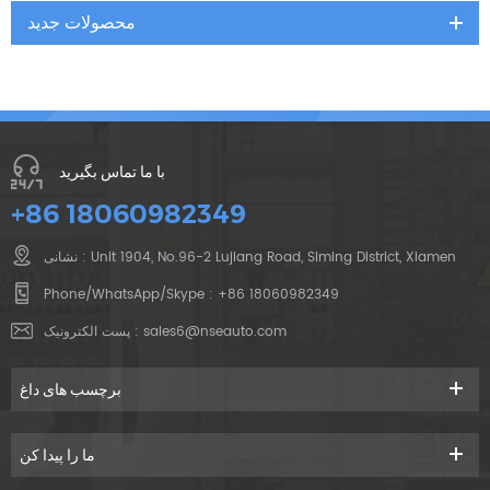
محصولات جدید
با ما تماس بگیرید
+86 18060982349
نشانی : Unit 1904, No.96-2 Lujiang Road, Siming District, Xiamen
Phone/WhatsApp/Skype :
+86 18060982349
sales6@nseauto.com
پست الکترونیک :
برچسب های داغ
ما را پیدا کن