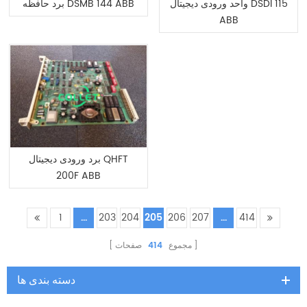
واحد ورودی دیجیتال DSDI 115
برد حافظه DSMB 144 ABB
ABB
برد ورودی دیجیتال QHFT
200F ABB
1
...
203
204
205
206
207
...
414
مجموع
414
صفحات
دسته بندی ها