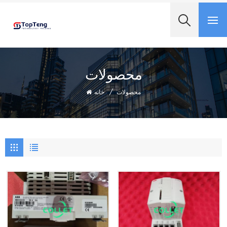
+8618060982349
محصولات
محصولات
/
خانه