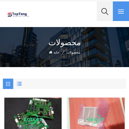
+8618060982349
محصولات
محصولات
/
خانه