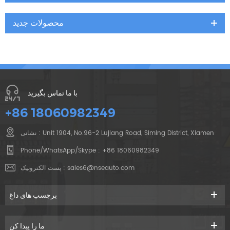
محصولات جدید
با ما تماس بگیرید
+86 18060982349
نشانی : Unit 1904, No.96-2 Lujiang Road, Siming District, Xiamen
Phone/WhatsApp/Skype :
+86 18060982349
sales6@nseauto.com
پست الکترونیک :
برچسب های داغ
ما را پیدا کن