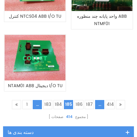
واحد پایانه چند منظوره ABB
کنترل NTCS04 ABB I/O TU
NTMF01
NTAM01 ABB دیجیتال I/O TU
1
...
183
184
185
186
187
...
414
مجموع
414
صفحات
دسته بندی ها