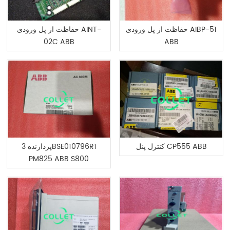
حفاظت از پل ورودی AIBP-51
حفاظت از پل ورودی AINT-
02C ABB
ABB
کنترل پنل CP555 ABB
پردازنده 3BSE010796R1
PM825 ABB S800