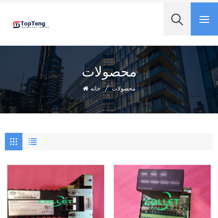
+8618060982349
محصولات
محصولات
/
خانه