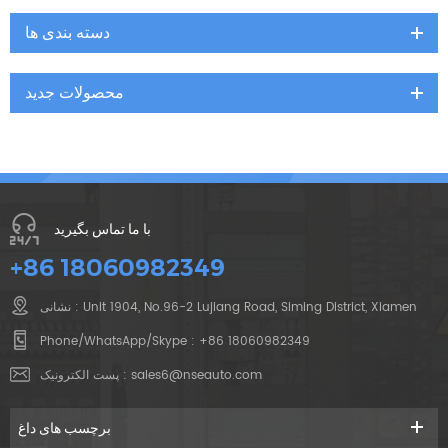
دسته بندی ها
محصولات جدید
با ما تماس بگیرید
+86 18060982349
نشانی : Unit 1904, No.96-2 Lujiang Road, Siming District, Xiamen
Phone/WhatsApp/Skype :
+86 18060982349
sales6@nseauto.com
پست الکترونیک :
برچسب های داغ