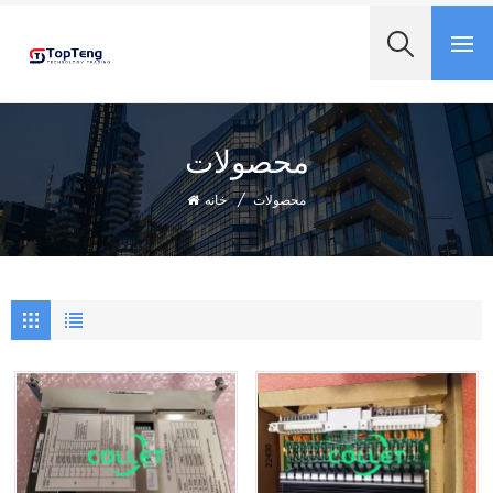
+8618060982349
محصولات
محصولات
/
خانه