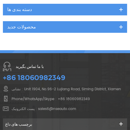
دسته بندی ها
محصولات جدید
با ما تماس بگیرید
+86 18060982349
نشانی : Unit 1904, No.96-2 Lujiang Road, Siming District, Xiamen
Phone/WhatsApp/Skype :
+86 18060982349
sales6@nseauto.com
پست الکترونیک :
برچسب های داغ