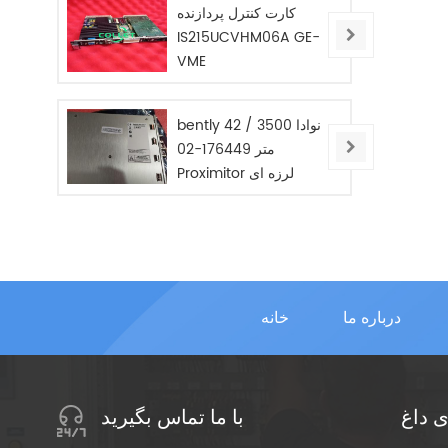
کارت کنترل پردازنده
IS215UCVHM06A GE-
VME
bently نوادا 3500 / 42
متر 176449-02
Proximitor لرزه ای
مانیتور / جدید / در
STOC
درباره ما
خانه
 داغ
با ما تماس بگیرید