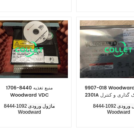
9907-0 Woodward کم ولتاژ
منبع تغذیه 8440-1706
2301A بار اشتراک گذاری و کنترل
Woodward VDC
سرعت
8444-1092 ماژول ورودی
8444-1092 ماژول ورودی
Woodward
Woodward