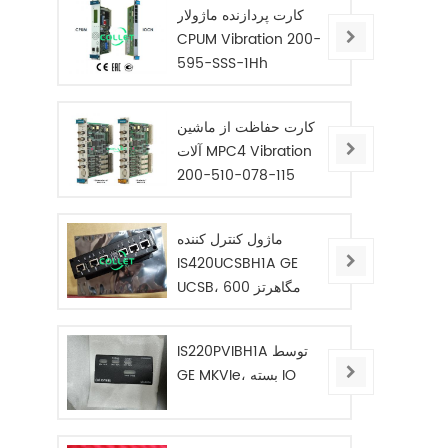
کارت پردازنده ماژولار
CPUM Vibration 200-
595-SSS-1Hh
کارت حفاظت از ماشین
آلات MPC4 Vibration
200-510-078-115
ماژول کنترل کننده
IS420UCSBH1A GE
UCSB، 600 مگاهرتز
IS220PVIBH1A توسط
GE MKVIe، بسته IO