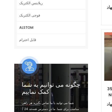
ریلاینس الکتریک
اد
فوجی الکتریک
ALSTOM
قابل احترام
چگونه می توانیم به شما
35
کمک نماییم
N
اد
شما می توانید با ما تماس بگیرید هر راهی
مناسب برای شما. ما در دسترس هستند 24 /