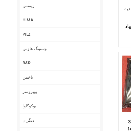
زیمنس
AC 3500/15
HIMA
اد
PILZ
وستینگ هاوس
B&R
باخمن
ویبرومتر
یوکوگاوا
دیگران
3500
1