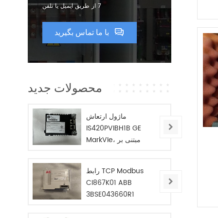
7 از طریق ایمیل یا تلفن
با ما تماس بگیرید
محصولات جدید
ماژول ارتعاش
IS420PVIBH1B GE
MarkVIe، مبتنی بر
BPPC
رابط TCP Modbus
CI867K01 ABB
3BSE043660R1