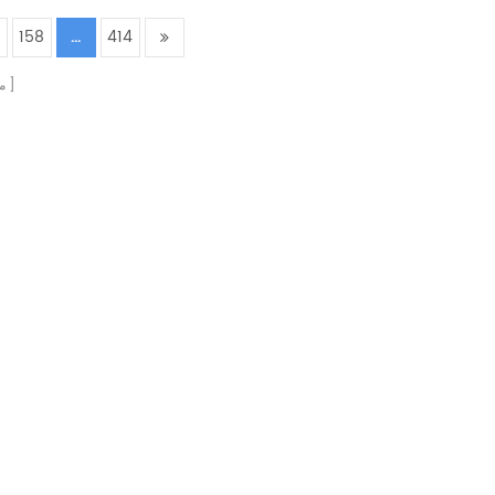
158
...
414
م