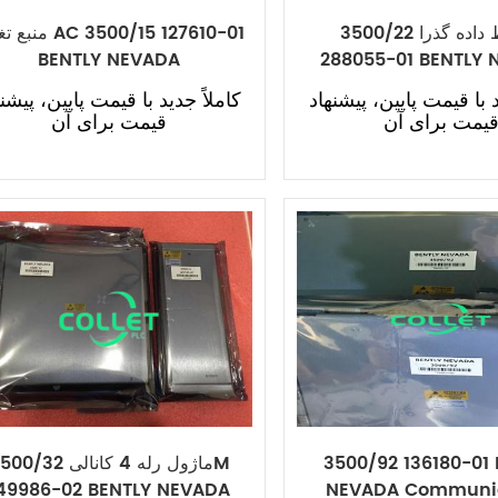
رابط داده گذرا 3500/22M
منبع تغذیه  127610-01
BENTLY NEVADA
288055-01 BENTLY
د با قیمت پایین، پیشنهاد
کاملاً جدید با قیمت پایین، پیشنه
یمت برای آن
قیمت برای آن
3500/92 136180-01
ماژول رله 4 کانالی /32M
49986-02 BENTLY NEVADA
NEVADA Communi