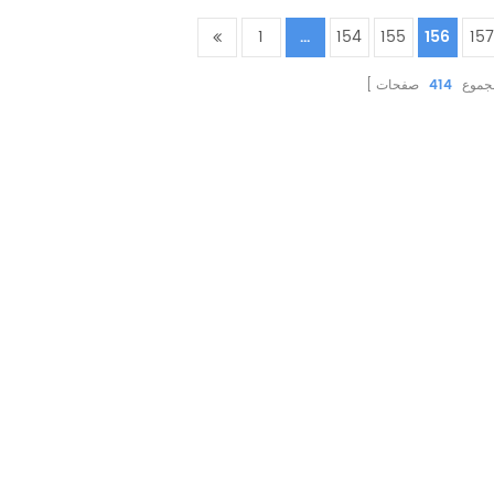
1
...
154
155
156
157
جموع
414
صفحات