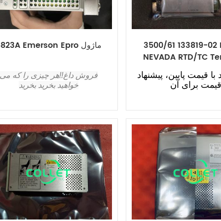
3500/61 133819-02
6823A Emerson Epro ماژول
NEVADA RTD/TC Te
Module
د با قیمت پایین، پیشنهاد
فروش داغ!!هر چیزی را که می
یمت برای آن
خواهید بخرید بخرید