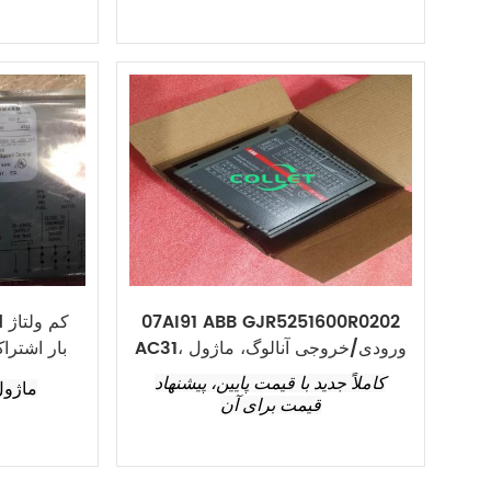
07AI91 ABB GJR5251600R0202
18
AC31، ورودی/خروجی آنالوگ، ماژول
کاملاً جدید با قیمت پایین، پیشنهاد
قیمت برای آن