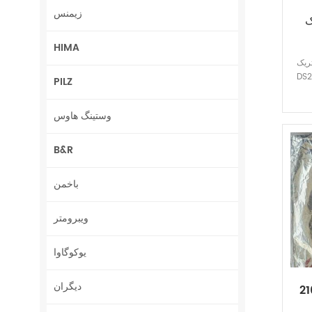
زیمنس
ک
HIMA
یک
DS
PILZ
وستینگ هاوس
B&R
باخمن
ویبرومتر
یوکوگاوا
دیگران