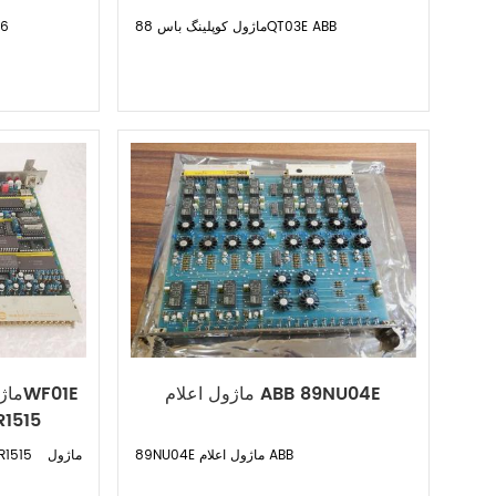
ماژول کوپلینگ باس 88QT03E ABB
قاب
ماژول اعلام ABB 89NU04E
1515
89NU04E ماژول اعلام ABB
00R1515