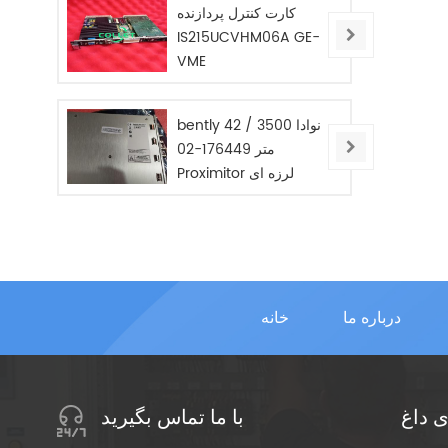
کارت کنترل پردازنده
IS215UCVHM06A GE-
VME
bently نوادا 3500 / 42
متر 176449-02
Proximitor لرزه ای
مانیتور / جدید / در
STOC
درباره ما
خانه
 داغ
با ما تماس بگیرید