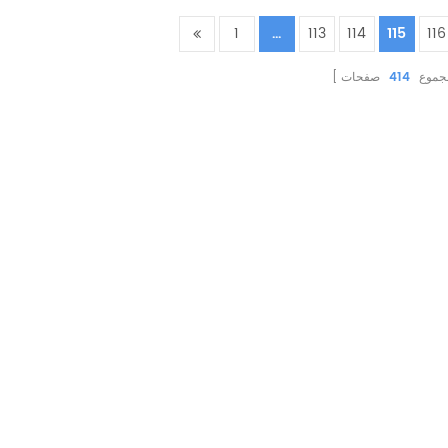
1
...
113
114
115
116
جموع
414
صفحات