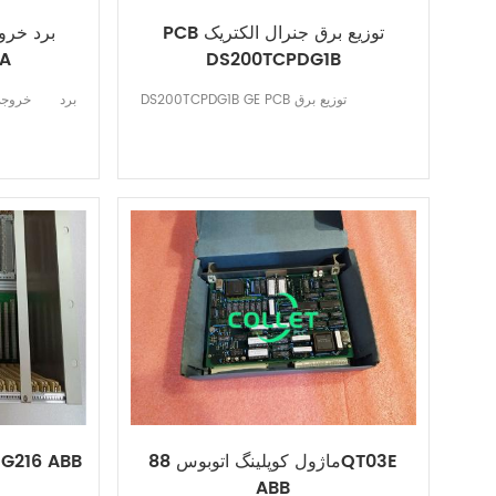
PCB توزیع برق جنرال الکتریک
برد خرو
A
DS200TCPDG1B
DS200TCPDG1B GE PCB توزیع برق
برد خروج
ماژول کوپلینگ اتوبوس 88QT03E
قاب ماشین واحد B
ABB