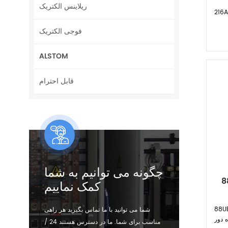
ریلاینس الکتریک
فوجی الکتریک
ALSTOM
قابل احترام
چگونه می توانیم به شما
 برای
کمک نماییم
 ABB برای عملیات باس از
شما می توانید با ما تماس بگیرید هر راهی
ه دور
مناسب برای شما. ما در دسترس هستند 24 /