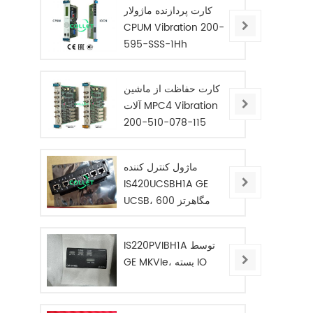
کارت پردازنده ماژولار
CPUM Vibration 200-
595-SSS-1Hh
کارت حفاظت از ماشین
آلات MPC4 Vibration
200-510-078-115
ماژول کنترل کننده
IS420UCSBH1A GE
UCSB، 600 مگاهرتز
IS220PVIBH1A توسط
GE MKVIe، بسته IO