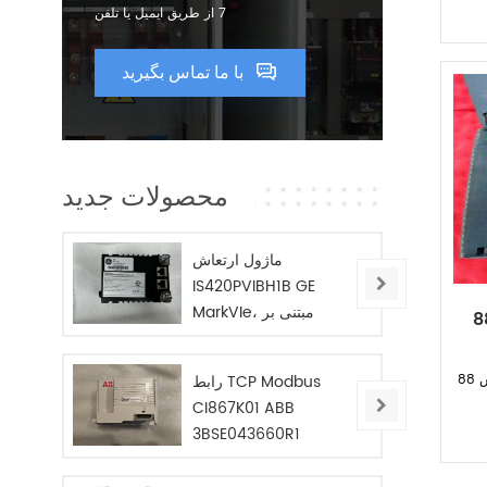
7 از طریق ایمیل یا تلفن
با ما تماس بگیرید
محصولات جدید
ماژول ارتعاش
IS420PVIBH1B GE
MarkVIe، مبتنی بر
ینگ اتوبوس 88FN02E
BPPC
رابط TCP Modbus
CI867K01 ABB
3BSE043660R1