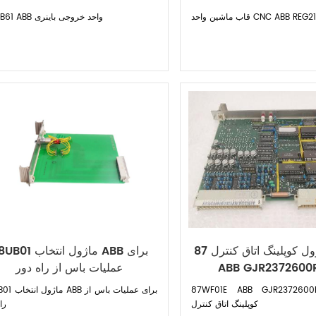
 ماشین واحد CNC ABB REG216
216AB61 ABB واحد خروجی باینری
ماژول کوپلینگ اتاق کنترل 87WF01E
88UB01 ماژول انتخاب ABB
ABB GJR2372600R
عملیات باس از راه دور
87WF01E ABB GJR23726 ماژول
88UB01 ماژول انتخاب
کوپلینگ اتاق کنترل
را