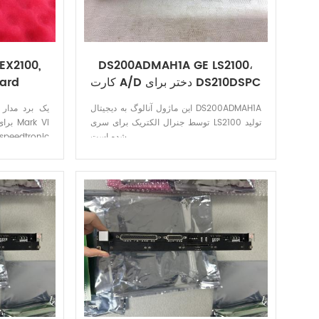
EX2100,
DS200ADMAH1A GE LS2100،
کارت A/D دختر برای DS210DSPC
oard
این ماژول آنالوگ به دیجیتال DS200ADMAH1A
A
توسط جنرال الکتریک برای سری LS2100 تولید
شده است.