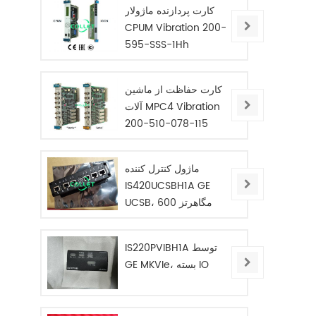
کارت پردازنده ماژولار
CPUM Vibration 200-
595-SSS-1Hh
کارت حفاظت از ماشین
آلات MPC4 Vibration
200-510-078-115
ماژول کنترل کننده
IS420UCSBH1A GE
UCSB، 600 مگاهرتز
IS220PVIBH1A توسط
GE MKVIe، بسته IO