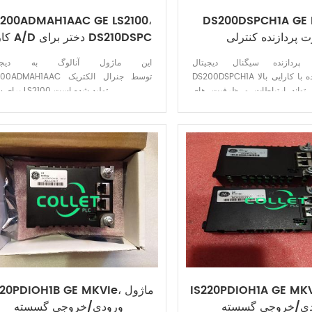
200ADMAH1AAC GE LS2100،
DS200DSPCH1A GE L
ت پردازنده کنترلی
کارت A/D دختر برای DS210DSPC
پردازنده سیگنال دیجیتال
این ماژول آنالوگ به دیجیت
DS200DSPCH1A یک برد پردازنده با کارایی بالا
DS200ADMAH1AAC توسط جنرال ا
واند ارتباطات و ظرفیت های
برای سری LS2100 تولید شده است.
محاسباتی را ارائه دهد.
IS220PDIOH1A GE ، ماژول
IS220PDIOH1B GE MKVIe، ما
دی/خروجی گسسته
ورودی/خروجی گسسته