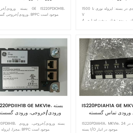
جداسازی ورودی در بسته: ایزوله نوری تا 1500
بسته ورودی/خروجی 220PDIOH1B
V
ورودی/خروجی گسسته، BPPC موجود است.
رد ولتاژ Ac: 60 V rms
تعداد کانال های فرمان رله: 12
 تا 60 درجه سانتی گراد
IS220PDIAH1A GE M، صفحه
IS220PDIIH1B GE MKVIe، بس
ل ورودی تماس گسسته
ورودی/خروجی، ورودی گسسته
ایزوله، BPPC
IS220PDIAH1A، MKVIe، 24 تماس گسسته در
IS220PDIIH1B، بسته ورودی/خرو
بسته I/O موجود در انبار.
مجزا، ایزوله شده، BPPC موجود است.