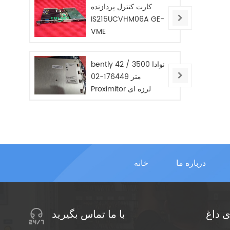
کارت کنترل پردازنده
IS215UCVHM06A GE-
VME
bently نوادا 3500 / 42
متر 176449-02
Proximitor لرزه ای
مانیتور / جدید / در
STOC
درباره ما
خانه
 داغ
با ما تماس بگیرید