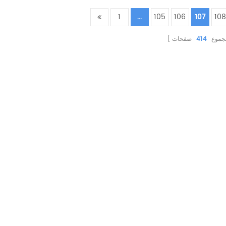
1
...
105
106
107
10
جموع
414
صفحات