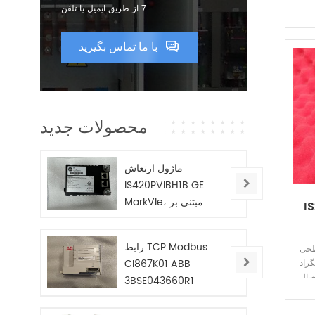
7 از طریق ایمیل یا تلفن
با ما تماس بگیرید
محصولات جدید
ماژول ارتعاش
IS420PVIBH1B GE
MarkVIe، مبتنی بر
I
BPPC
رابط TCP Modbus
طحی
CI867K01 ABB
3BSE043660R1
است