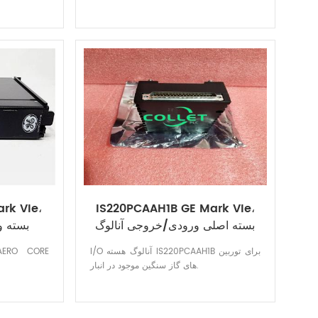
rk VIe،
IS220PCAAH1B GE Mark VIe،
بسته اصلی ورودی/خروجی آنالوگ
بسته و
I/O آنالوگ هسته IS220PCAAH1B برای توربین
AERO CORE
های گاز سنگین موجود در انبار.