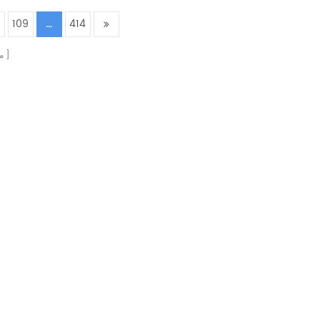
8
109
...
414
م