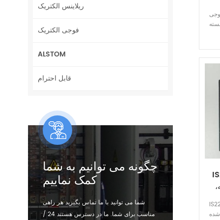
ریلاینس الکتریک
GE IS،
فوجی الکتریک
ALSTOM
قابل احترام
چگونه می توانیم به شما
ته
کمک نماییم
،
شما می توانید با ما تماس بگیرید هر راهی
جی، ورودی
مناسب برای شما. ما در دسترس هستند 24 /