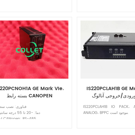
S220PCNOH1A GE Mark VIe،
IS220PCLAH1B GE Ma
رودی/خروجی آنالوگ
بسته رابط CANOPEN
IS220PCLAH1B IO PACK، 
فناوری: نصب س
ANALOG، BPPC موجود است.
دما: -20 تا 55 درجه سانتیگراد
اتصال CANopen: RS-485
راهنما: GEH-6721
موجودی: موجود 