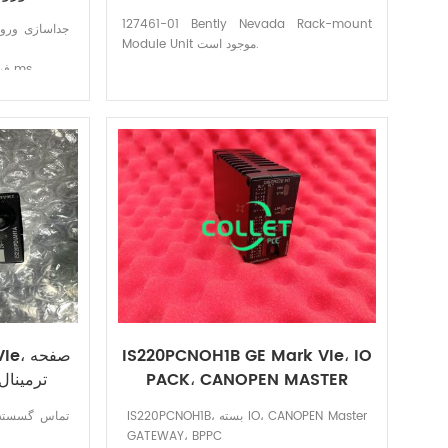
127461-01 Bently Nevada Rack-mount
Module Unit موجود است.
فیلتر ورودی: فیلتر سخت افزاری، 4 ms
تعداد کانال های ورودی: 24 DI و 12 فرم C
دمای کارکرد: 0
IS220PCNOH1B GE Mark VIe، IO
KVIe
PACK، CANOPEN MASTER
ترمینا
GATEWAY
IS220PCNOH1B، بسته IO، CANOPEN Master
GATEWAY، BPPC