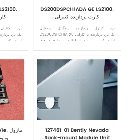
S2100،
DS200DSPCH1ADA GE LS2100،
کارت پردازنده کنترلی
کار
برد کنترل پردازنده سیگنال دیجیتال
برد کنترل 
DS200DSPCH1A یک برد پردازنده با کارایی بالا
است که می تواند ارتباطات و ظرفیت های
است که می ت
محاسباتی را ارائه دهد.
127461-01 Bently Nevada
MKVIe
Rack-mount Module Unit
ورو