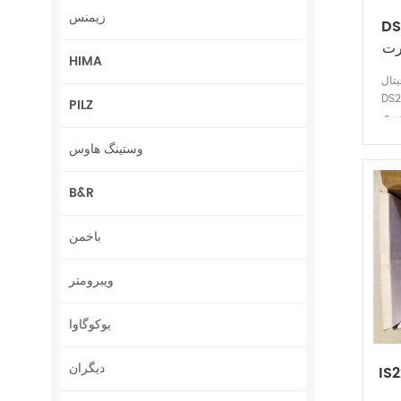
زیمنس
DS
HIMA
ال
لکتریک
PILZ
وستینگ هاوس
B&R
باخمن
ویبرومتر
یوکوگاوا
دیگران
ژول