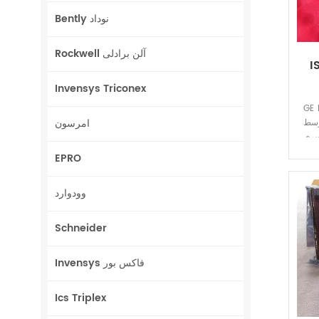
Bently نوداد
Rockwell آلن برادلی
د
Invensys Triconex
 چاپی
امرسون
Mark ایجاد
spee
EPRO
وودوارد
Schneider
Invensys فاکس بور
Ics Triplex