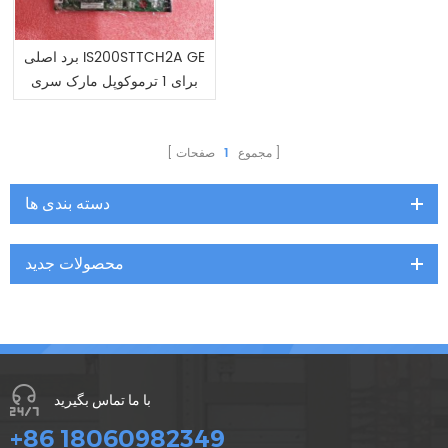
برد اصلی IS200STTCH2A GE
برای 1 ترموکوپل مارک سری
VI
مجموع
1
صفحات
دسته بندی ها
محصولات جدید
با ما تماس بگیرید
+86 18060982349