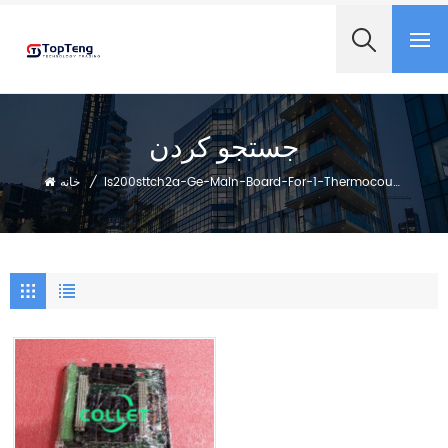
+8618060982349
جستجو کردن
Is200sttch2a-Ge-Main-Board-For-1-Thermocouple
/
خانه