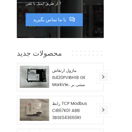
7 از طریق ایمیل یا تلفن
با ما تماس بگیرید
محصولات جدید
ماژول ارتعاش
IS420PVIBH1B GE
MarkVIe، مبتنی بر
BPPC
رابط TCP Modbus
CI867K01 ABB
3BSE043660R1