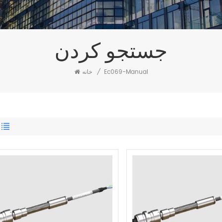
جستجو کردن
Ec069-Manual
/
خانه