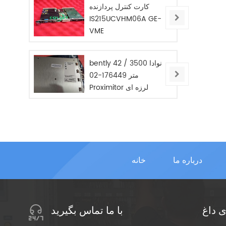
کارت کنترل پردازنده
IS215UCVHM06A GE-
VME
bently نوادا 3500 / 42
متر 176449-02
Proximitor لرزه ای
مانیتور / جدید / در
STOC
درباره ما
خانه
 داغ
با ما تماس بگیرید