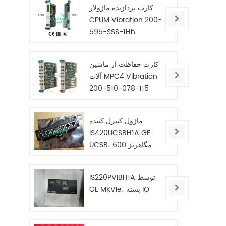
کارت پردازنده ماژولار
CPUM Vibration 200-
595-SSS-1Hh
کارت حفاظت از ماشین
آلات MPC4 Vibration
200-510-078-115
ماژول کنترل کننده
IS420UCSBH1A GE
UCSB، 600 مگاهرتز
IS220PVIBH1A توسط
GE MKVIe، بسته IO