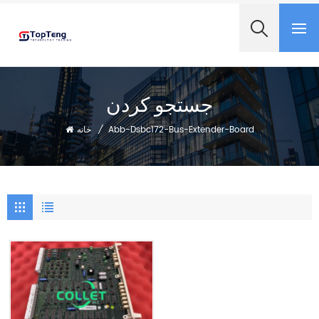
+8618060982349
جستجو کردن
Abb-Dsbc172-Bus-Extender-Board
/
خانه