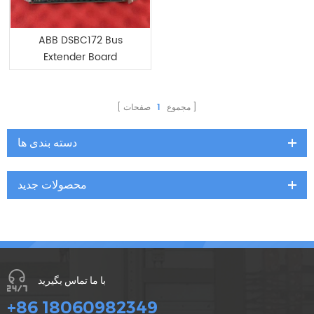
ABB DSBC172 Bus
Extender Board
مجموع
1
صفحات
دسته بندی ها
محصولات جدید
با ما تماس بگیرید
+86 18060982349