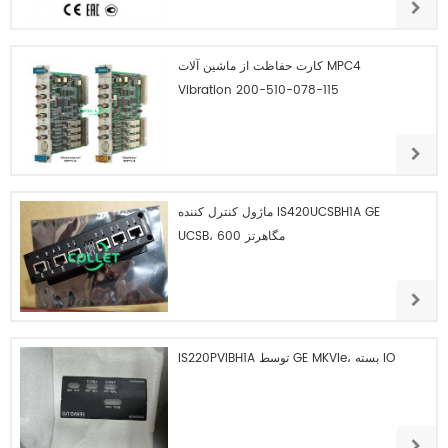
کارت حفاظت از ماشین آلات MPC4
Vibration 200-510-078-115
ماژول کنترل کننده IS420UCSBH1A GE
UCSB، 600 مگاهرتز
IS220PVIBH1A توسط GE MKVIe، بسته IO