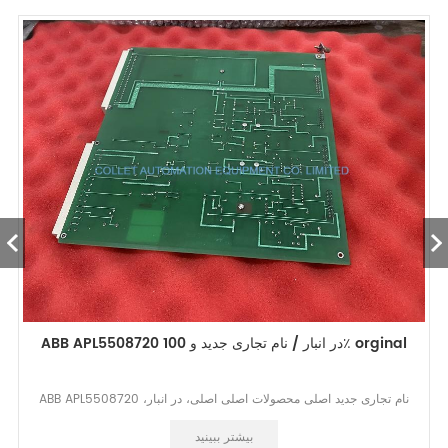
ABB APL5508720 در انبار / نام تجاری جدید و 100٪ orginal
ABB APL5508720 نام تجاری جدید اصلی محصولات اصلی اصلی، در انبار،
هیچ دلیلی برای بازگشت به 7 روز. سال گارانتی ~
بیشتر ببینید