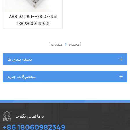
ABB 07KR51-HSB 07KR51
1SBP260011R1001
مجموع
1
صفحات
دسته بندی ها
محصولات جدید
با ما تماس بگیرید
+86 18060982349