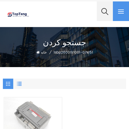
+8618060982349
جستجو کردن
1sbp260011r1001-07kr51
/
خانه