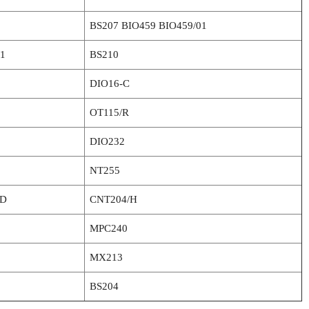
BS207 BIO459 BIO459/01
1
BS210
DIO16-C
OT115/R
DIO232
NT255
GD
CNT204/H
MPC240
MX213
BS204