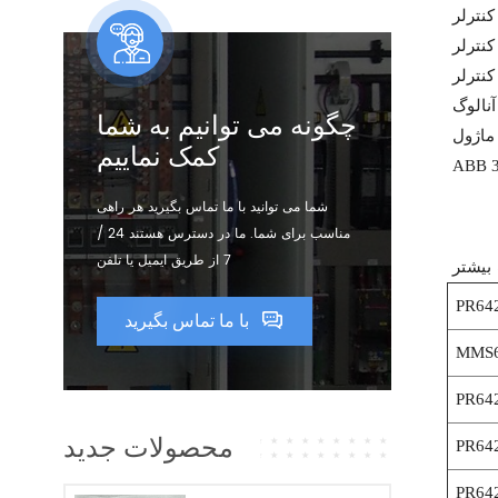
چگونه می توانیم به شما
کمک نماییم
شما می توانید با ما تماس بگیرید هر راهی
مناسب برای شما. ما در دسترس هستند 24 /
7 از طریق ایمیل یا تلفن
بیشتر
PR64
با ما تماس بگیرید
MMS6
PR64
محصولات جدید
PR64
PR64