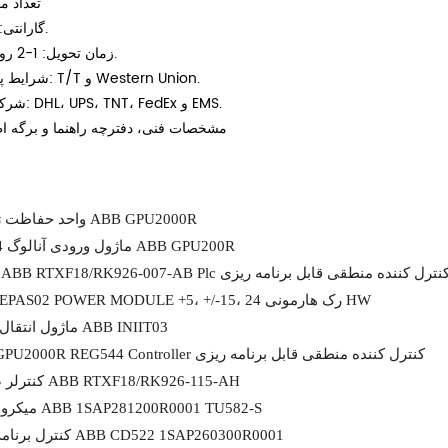
تعداد مو
گارانتی: 12 ماه.
زمان تحویل: 1-2 روز کاری.
شرایط پرداخت: T/T و Western Union.
شرکای پیک: DHL، UPS، TNT، FedEx و EMS.
مشخصات فنی، دفترچه راهنما و برگه ا
واحد حفاظت ژنراتور ABB GPU2000R
ماژول ورودی آنالوگ 4 کانال ABB GPU200R
نترلر ABB RTXF18/RK926-007-AB Plc کنترل کننده منطقی قابل برنامه ریزی
ABB IEPAS02 POWER MODULE +5، +/-15، 24 رک هارمونی HW
ماژول انتقال محلی ABB INIIT03
ABB GPU2000R REG544 Controller کنترل کننده منطقی قابل برنامه ریزی
کنترلر صنعتی ABB RTXF18/RK926-115-AH
میکرو کنترلر ABB 1SAP281200R0001 TU582-S
کنترل برنامه ریزی ABB CD522 1SAP260300R0001