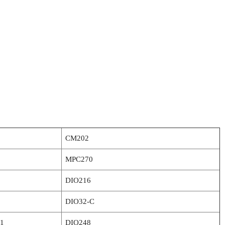
CM202
MPC270
DIO216
DIO32-C
1
DIO248