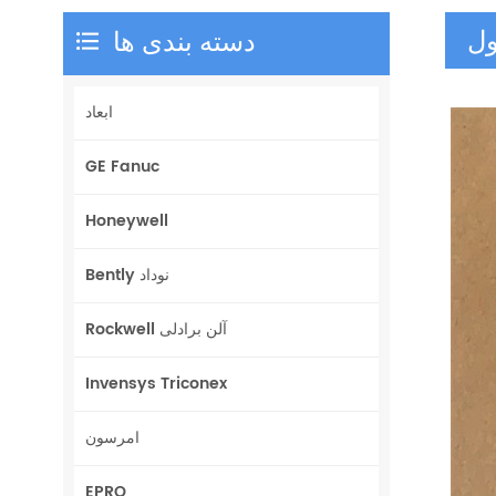
ل
دسته بندی ها
ابعاد
GE Fanuc
Honeywell
Bently نوداد
Rockwell آلن برادلی
Invensys Triconex
امرسون
EPRO