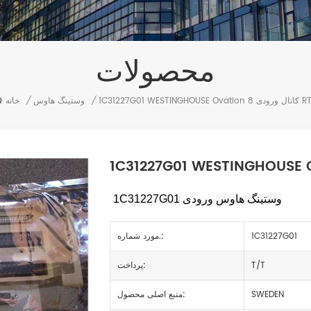
محصولات
/
وستینگ هاوس
/
خانه
1C31227G01 WESTI کانال ورودی RTD
وستینگ هاوس
1C31227G01
1C31227G01
مورد شماره.:
T/T
پرداخت:
SWEDEN
منبع اصلی محصول: