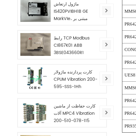
ماژول ارتعاش
IS420PVIBH1B GE
MMS6
MarkVIe، مبتنی بر
PR64
BPPC
PR64
رابط TCP Modbus
CI867K01 ABB
CON0
3BSE043660R1
PR64
کارت پردازنده ماژولار
UES8
CPUM Vibration 200-
595-SSS-1Hh
MMS6
PR64
کارت حفاظت از ماشین
آلات MPC4 Vibration
PR64
200-510-078-115
PR93