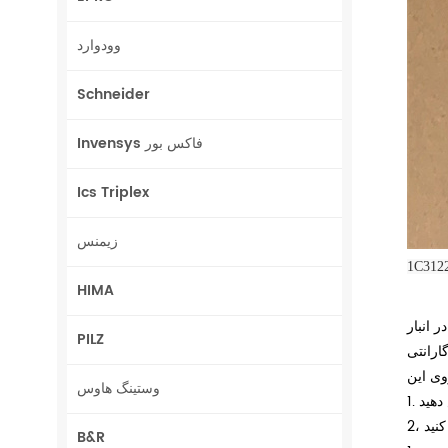
وودوارد
Schneider
Invensys فاکس بور
Ics Triplex
زیمنس
1C31
HIMA
 انبار
PILZ
ارانتی
وستینگ هاوس
 دهید
نید
B&R