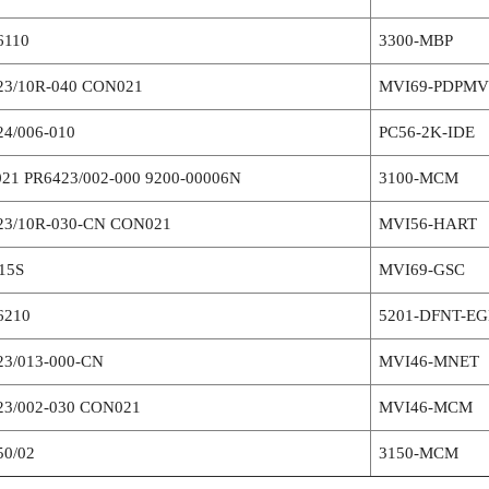
110
3300-MBP
23/10R-040 CON021
MVI69-PDPMV
24/006-010
PC56-2K-IDE
21 PR6423/002-000 9200-00006N
3100-MCM
23/10R-030-CN CON021
MVI56-HART
15S
MVI69-GSC
210
5201-DFNT-E
23/013-000-CN
MVI46-MNET
23/002-030 CON021
MVI46-MCM
50/02
3150-MCM